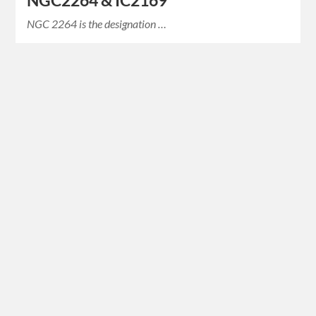
NGC2264 & IC2169
NGC 2264 is the designation …