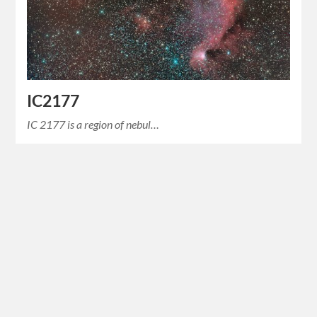
IC2177
IC 2177 is a region of nebul…